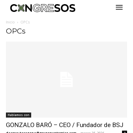
Inicio
OPCs
OPCs
Hablamos con
GONZALO BARÓ – CEO / Fundador de BSJ
daonys.tarazona@grupopuntomice.com
-
marzo 25, 2026
0