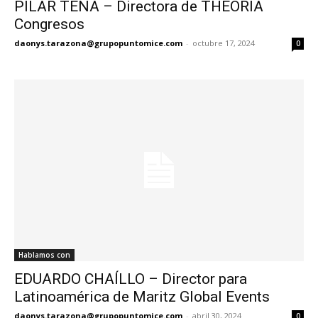
PILAR TENA – Directora de THEORIA
Congresos
daonys.tarazona@grupopuntomice.com
-
octubre 17, 2024
0
Hablamos con
EDUARDO CHAÍLLO – Director para
Latinoamérica de Maritz Global Events
daonys.tarazona@grupopuntomice.com
-
abril 30, 2024
0