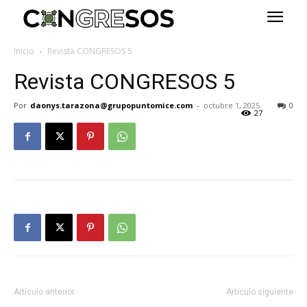
Inicio
Revista CONGRESOS 5
Revista CONGRESOS 5
Por
daonys.tarazona@grupopuntomice.com
-
octubre 1, 2025
0
27
Artículo anterior
Artículo siguiente