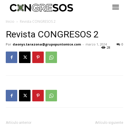
Inicio
Revista CONGRESOS 2
Revista CONGRESOS 2
Por
daonys.tarazona@grupopuntomice.com
-
marzo 1, 2024
0
28
Artículo anterior
Artículo siguiente