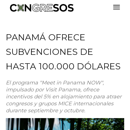
PANAMÁ OFRECE
SUBVENCIONES DE
HASTA 100.000 DÓLARES
El programa "Meet in Panama NOW",
impulsado por Visit Panama, ofrece
incentivos del 5% en alojamiento para atraer
congresos y grupos MICE internacionales
durante septiembre y octubre.