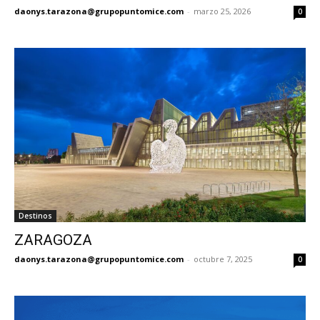
daonys.tarazona@grupopuntomice.com
-
marzo 25, 2026
0
Destinos
ZARAGOZA
daonys.tarazona@grupopuntomice.com
-
octubre 7, 2025
0