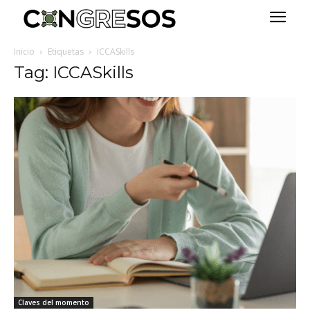
Inicio
Etiquetas
ICCASkills
Tag: ICCASkills
Claves del momento