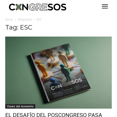
Inicio
Etiquetas
ESC
Tag: ESC
Claves del momento
EL DESAFÍO DEL POSCONGRESO PASA