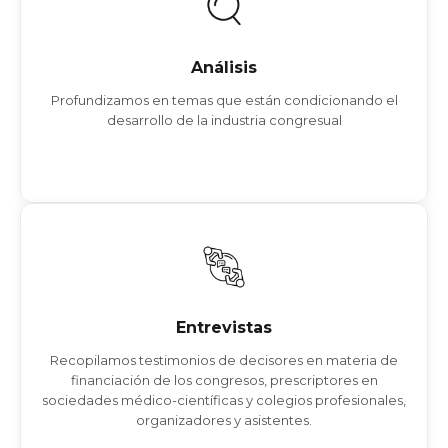
EL POTENCIAL DEL POSCONGRESO
PROGRAMAS DE EMBAJADORES
Análisis
GESTIÓN DE AUDIENCIAS
Profundizamos en temas que están condicionando el
GESTIÓN DE PATROCINIOS
desarrollo de la industria congresual
EXPERIENCIAS EN EL METAVERSO
Ver más
Entrevistas
YARA MARIAUD
EVA DAVENPORT
Entrevistas
Mª TERESA VÁZQUEZ
Recopilamos testimonios de decisores en materia de
GONZALO BARÓ
financiación de los congresos, prescriptores en
PAULA CRISTÓBAL
sociedades médico-científicas y colegios profesionales,
organizadores y asistentes.
Ver más