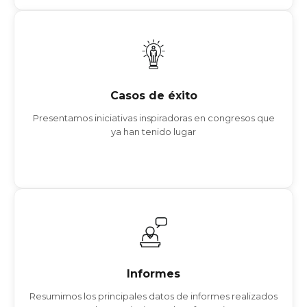
Casos de éxito
RURAL WONCA 2022 – CONGRESO GLOBAL DE SANIDAD
RURAL
Casos de éxito
64º CONGRESO GLOBAL DE ICCA 2025
Presentamos iniciativas inspiradoras en congresos que
ya han tenido lugar
Ver más
Informes
LAS SUBVENCIONES COMO CATALIZADOR
EL ESPACIO DE REUNIÓN DEL FUTURO, DE IACC
Informes
TENDENCIAS EN LA ORGANIZACIÓN DE CONGRESOS
Resumimos los principales datos de informes realizados