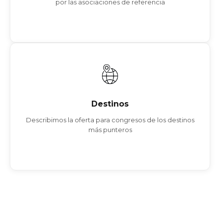
por las asociaciones de referencia
Ver más
Destinos
LLEIDA
ZARAGOZA
Destinos
IBIZA
Describimos la oferta para congresos de los destinos
SANTIAGO DE COMPOSTELA
más punteros
BARCELONA
SEVILLA
Ver más