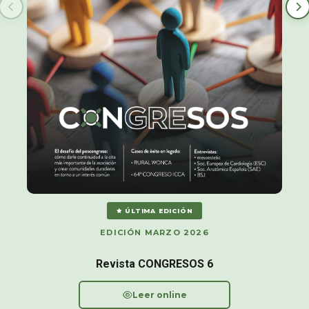
CASOS DE ÉXITO
RURAL WONCA 2022 – CONGRESO GLOBAL DE SANIDAD
RURAL
64º CONGRESO GLOBAL DE ICCA 2025
DESTINO
LLEIDA
INFORMES
LAS SUBVENCIONES COMO CATALIZADOR, DE CONFERLI /
#MEET4IMPACT / GDS-MOVEMENT
EL ESPACIO DE REUNIÓN DEL FUTURO, DE IACC
ÚLTIMA EDICIÓN
EDICIÓN MARZO 2026
Revista CONGRESOS 6
Leer online