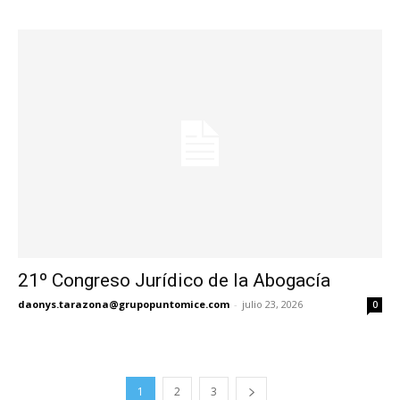
21º Congreso Jurídico de la Abogacía
daonys.tarazona@grupopuntomice.com
-
julio 23, 2026
0
1
2
3