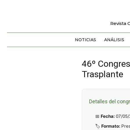
Revista 
NOTICIAS
ANÁLISIS
46º Congreso
Trasplante
Detalles del cong
📅
Fecha:
07/05/
🏷️
Formato:
Pres