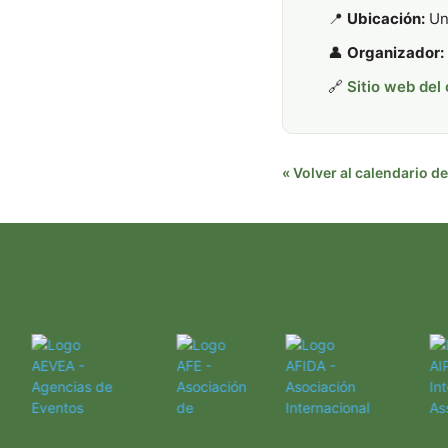
📍
Ubicación:
Uni
👤
Organizador:
🔗
Sitio web del
« Volver al calendario 