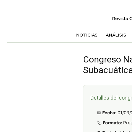
Revista 
NOTICIAS
ANÁLISIS
Congreso Na
Subacuátic
Detalles del cong
📅
Fecha:
01/03/
🏷️
Formato:
Pres