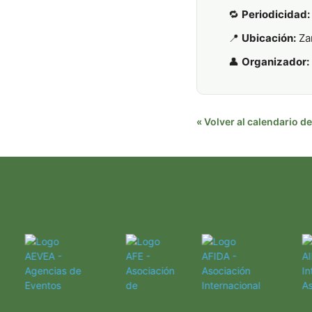
🔁
Periodicidad:
📍
Ubicación:
Za
👤
Organizador:
« Volver al calendario 