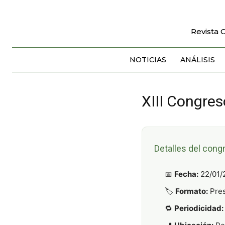
Revista 
NOTICIAS
ANÁLISIS
XIII Congres
Detalles del cong
📅
Fecha:
22/01/
🏷️
Formato:
Pres
🔁
Periodicidad: