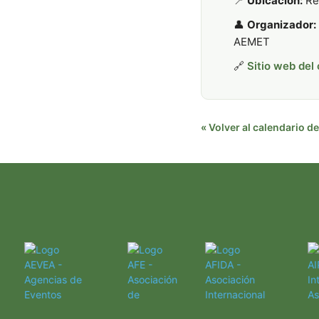
📍
Ubicación:
Rea
👤
Organizador:
AEMET
🔗
Sitio web del
« Volver al calendario 