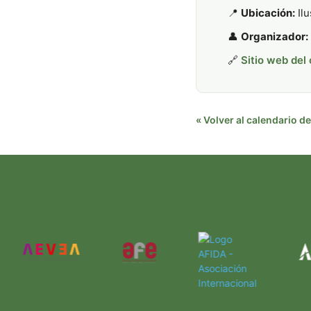
📍
Ubicación:
Ilu
👤
Organizador:
🔗
Sitio web del
« Volver al calendario 