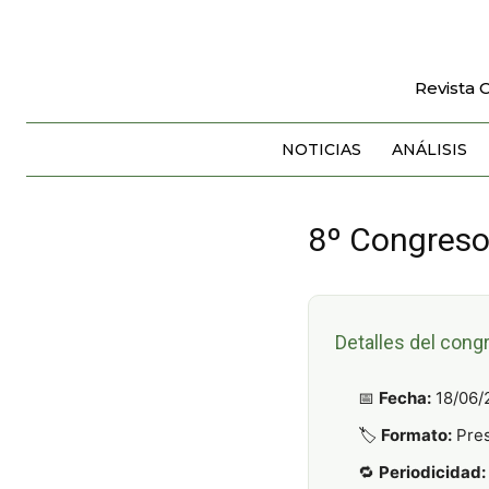
Revista 
NOTICIAS
ANÁLISIS
8º Congreso
Detalles del cong
📅
Fecha:
18/06/
🏷️
Formato:
Pres
🔁
Periodicidad: