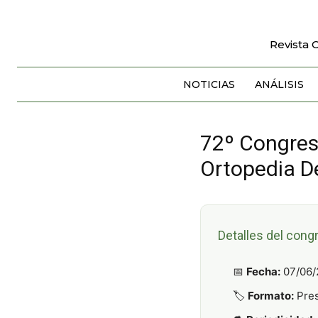
Revista 
NOTICIAS
ANÁLISIS
72º Congres
Ortopedia D
Detalles del cong
📅
Fecha:
07/06/
🏷️
Formato:
Pres