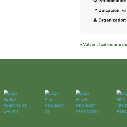
🔁
Periodicidad:
📍
Ubicación:
Va
👤
Organizador:
« Volver al calendario 