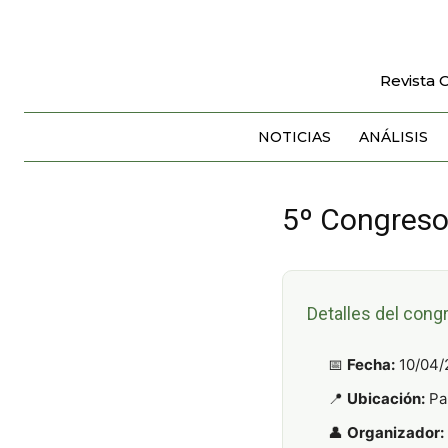
Revista 
NOTICIAS
ANÁLISIS
5º Congreso
Detalles del cong
📅
Fecha:
10/04/
📍
Ubicación:
Par
👤
Organizador: