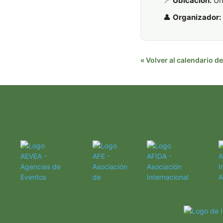
📍
Ubicación:
Uni
👤
Organizador:
« Volver al calendario 