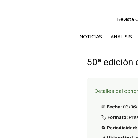
Revista 
NOTICIAS
ANÁLISIS
50ª edición
Detalles del cong
📅
Fecha:
03/06/
🏷️
Formato:
Pres
🔁
Periodicidad: