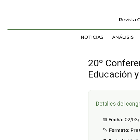
Revista 
NOTICIAS
ANÁLISIS
20º Conferen
Educación y 
Detalles del cong
📅
Fecha:
02/03/
🏷️
Formato:
Pres