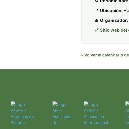
🔁
Periodicidad:
📍
Ubicación:
Hot
👤
Organizador:
🔗
Sitio web del
« Volver al calendario 