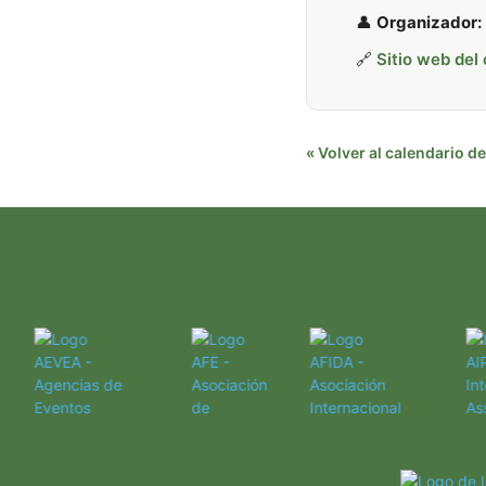
👤
Organizador:
🔗
Sitio web del
« Volver al calendario 